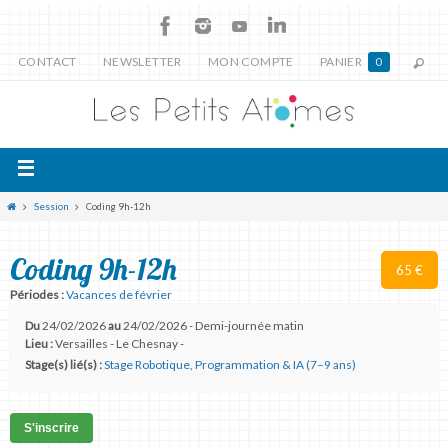
CONTACT
NEWSLETTER
MON COMPTE
PANIER
0
Session
Coding 9h-12h
Coding 9h-12h
65 €
Périodes :
Vacances de février
Du
24/02/2026
au
24/02/2026 - Demi-journée matin
Lieu :
Versailles - Le Chesnay -
Stage(s) lié(s) :
Stage Robotique, Programmation & IA (7–9 ans)
S'inscrire