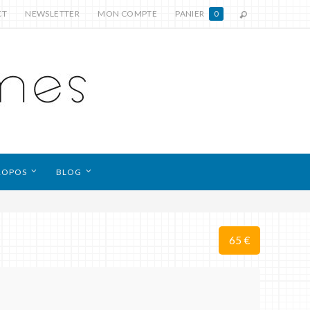
CT
NEWSLETTER
MON COMPTE
PANIER
0
ROPOS
BLOG
65 €