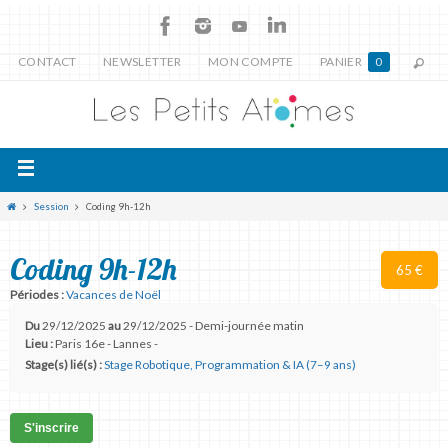
CONTACT
NEWSLETTER
MON COMPTE
PANIER
0
Session
Coding 9h-12h
Coding 9h-12h
65 €
Périodes :
Vacances de Noël
Du
29/12/2025
au
29/12/2025 - Demi-journée matin
Lieu :
Paris 16e - Lannes -
Stage(s) lié(s) :
Stage Robotique, Programmation & IA (7–9 ans)
S'inscrire