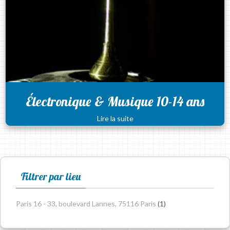
Électronique & Musique 10-14 ans
Lire la suite
Filtrer par lieu
Paris 16 - 33, boulevard Lannes, 75116 Paris
(1)