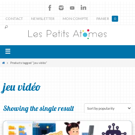
CONTACT
NEWSLETTER
MON COMPTE
PANIER
0
Products tagged “jeu vidéo”
jeu vidéo
Showing the single result