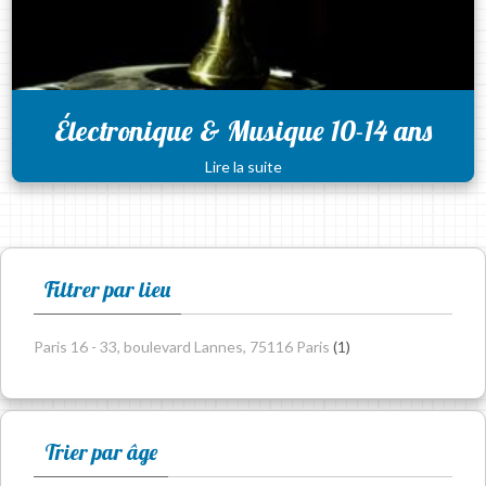
Électronique & Musique 10-14 ans
Lire la suite
Filtrer par lieu
Paris 16 - 33, boulevard Lannes, 75116 Paris
(1)
Trier par âge