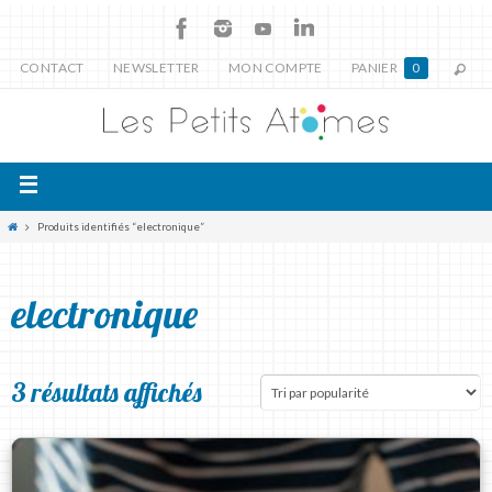
CONTACT
NEWSLETTER
MON COMPTE
PANIER
0
Produits identifiés “electronique”
electronique
3 résultats affichés